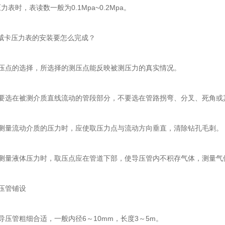
表时，表读数一般为0.1Mpa~0.2Mpa。
威卡压力表的安装要怎么完成？
点的选择，所选择的测压点能反映被测压力的真实情况。
选在被测介质直线流动的管段部分，不要选在管路拐弯、分叉、死角或
量流动介质的压力时，应使取压力点与流动方向垂直，清除钻孔毛刺。
量液体压力时，取压点应在管道下部，使导压管内不积存气体，测量气
压管铺设
管粗细合适，一般内径6～10mm，长度3～5m。