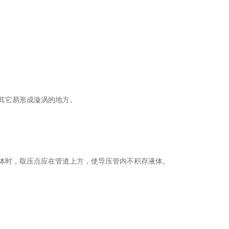
其它易形成漩涡的地方。
体时，取压点应在管道上方，使导压管内不积存液体。