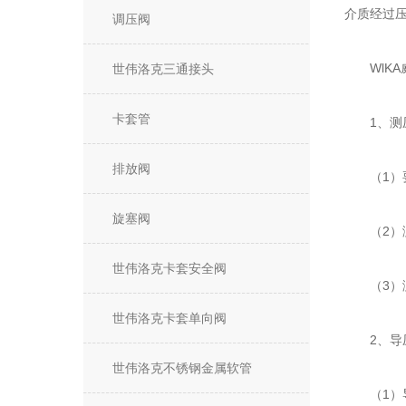
介质经过压力
调压阀
WlKA
世伟洛克三通接头
卡套管
1、测压
排放阀
（1）要
旋塞阀
（2）测
世伟洛克卡套安全阀
（3）测
世伟洛克卡套单向阀
2、导
世伟洛克不锈钢金属软管
（1）导压