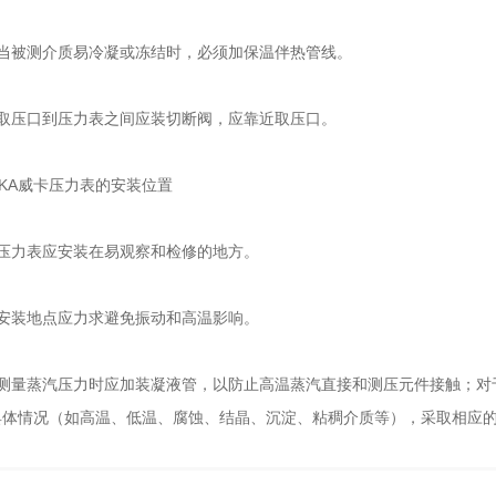
被测介质易冷凝或冻结时，必须加保温伴热管线。
压口到压力表之间应装切断阀，应靠近取压口。
KA威卡压力表的安装位置
力表应安装在易观察和检修的地方。
装地点应力求避免振动和高温影响。
量蒸汽压力时应加装凝液管，以防止高温蒸汽直接和测压元件接触；对
具体情况（如高温、低温、腐蚀、结晶、沉淀、粘稠介质等），采取相应