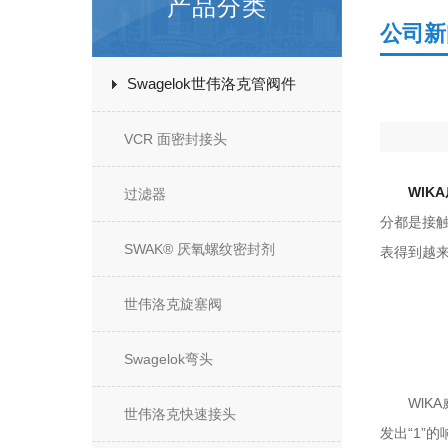
产品分类
公司新
Swagelok世伟洛克管阀件
VCR 面密封接头
WlK
过滤器
分都是接
SWAK® 厌氧螺纹密封剂
表得到越
世伟洛克旋塞阀
Swagelok弯头
WlKA
世伟洛克快速接头
发出“1