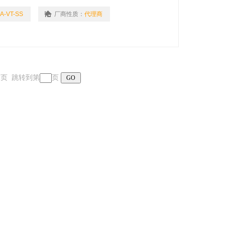
线调节压
A-VT-SS
厂商性质：
代理商
 末页 跳转到第
页