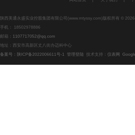
陕西美通永盛实业控股集团有限公司(www.mtyssy.com)版权所有 © 2026
手机： 18502978886
邮箱：
1107717052@qq.com
地址：西安市高新区丈八街办迈科中心
备案号：陕ICP备2022006611号-1
管理登陆
技术支持：
仪表网
Googl