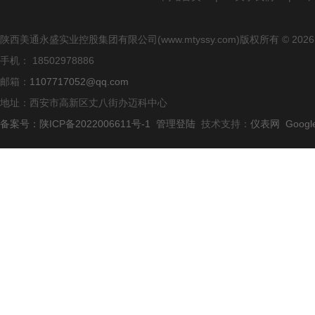
陕西美通永盛实业控股集团有限公司(www.mtyssy.com)版权所有 © 2026
手机： 18502978886
邮箱：
1107717052@qq.com
地址：西安市高新区丈八街办迈科中心
备案号：陕ICP备2022006611号-1
管理登陆
技术支持：
仪表网
Googl