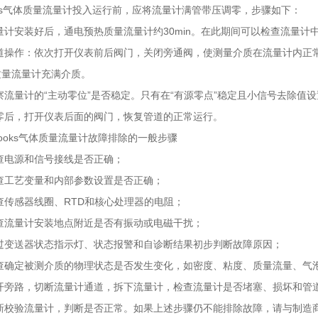
ks气体质量流量计投入运行前，应将流量计满管带压调零，步骤如下：
计安装好后，通电预热质量流量计约30min。在此期间可以检查流量计
道操作：依次打开仪表前后阀门，关闭旁通阀，使测量介质在流量计内正
质量流量计充满介质。
流量计的“主动零位”是否稳定。只有在“有源零点”稳定且小信号去除值
零后，打开仪表后面的阀门，恢复管道的正常运行。
oks气体质量流量计故障排除的一般步骤
查电源和信号接线是否正确；
查工艺变量和内部参数设置是否正确；
查传感器线圈、RTD和核心处理器的电阻；
查流量计安装地点附近是否有振动或电磁干扰；
过变送器状态指示灯、状态报警和自诊断结果初步判断故障原因；
查确定被测介质的物理状态是否发生变化，如密度、粘度、质量流量、气
开旁路，切断流量计通道，拆下流量计，检查流量计是否堵塞、损坏和管
新校验流量计，判断是否正常。如果上述步骤仍不能排除故障，请与制造