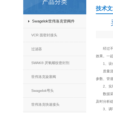
产品分类
技术文
Swagelok世伟洛克管阀件
VCR 面密封接头
经过不断
过滤器
效果。一
SWAK® 厌氧螺纹密封剂
1、设备
质量流量
世伟洛克旋塞阀
参数、管
2、实现
Swagelok弯头
数据采集
及时分析
世伟洛克快速接头
3、调