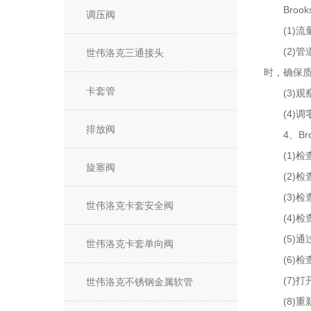
Broo
调压阀
(1)流量
(2)管
世伟洛克三通接头
时，确保
卡套管
(3)观察
(4)调
排放阀
4、Bro
(1)检
旋塞阀
(2)检
(3)检
世伟洛克卡套安全阀
(4)检
(5)通
世伟洛克卡套单向阀
(6)检
(7)打
世伟洛克不锈钢金属软管
(8)重