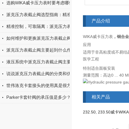
选购WlKA威卡压力表时要考虑哪些因素？
派克压力表截止阀选型指南：精准隔离与测量，保障系统安全与效率
产品介绍
精准控制，可靠隔离：派克压力表截止阀，测量系统的安全保障与精度守护者
WlKA威卡压力表
，铜合金
如何维护和更换派克压力表截止阀的密封件？
应用
派克压力表截止阀主要起到什么作用？
医学工程
液压系统中派克压力表截止阀主要起到两个作用
特别适合面板安装
说说派克压力表截止阀的分类和优点
测量范围：高达0 ... 40 M
世伟洛克卡套接头的使用真是很方便了
设计
型号 113.13
符合EN 837-1标准
波登管压力表，铜合金材
型号 113.53
相关产品
Parker卡套针阀的承压值是多少？
标准尺寸 (mm)
充液型，塑料外壳
波登管压力表，铜合金材
40、50和63
不锈钢表壳，充液型，NS 4
准确度等级
2.5