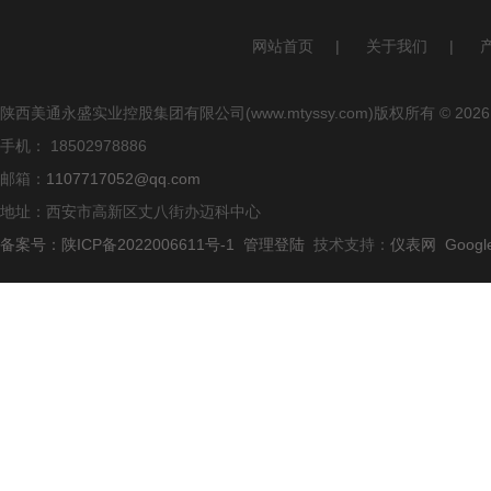
网站首页
|
关于我们
|
陕西美通永盛实业控股集团有限公司(www.mtyssy.com)版权所有 © 2026
手机： 18502978886
邮箱：
1107717052@qq.com
地址：西安市高新区丈八街办迈科中心
备案号：陕ICP备2022006611号-1
管理登陆
技术支持：
仪表网
Googl