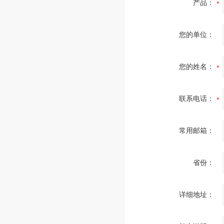
量程
产品：
0 ... 0.06至0 ... 40 MPa
或所有其他同等负压量程
您的单位：
压力限值
稳定性：3/4 x满量程值
波动性：2/3 x满量程值
您的姓名：
过压保护：满量程值
允许温度
环境温度：-20 … +60℃
联系电话：
介质温度：大为+60℃
温度影响
常用邮箱：
当测量系统的温度在参考温度 
配件
省份：
详细地址：