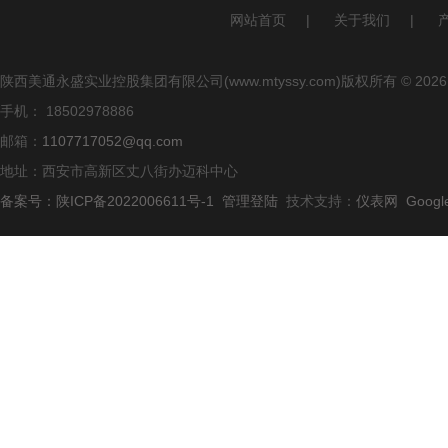
网站首页
|
关于我们
|
陕西美通永盛实业控股集团有限公司(www.mtyssy.com)版权所有 © 2026
手机： 18502978886
邮箱：
1107717052@qq.com
地址：西安市高新区丈八街办迈科中心
备案号：陕ICP备2022006611号-1
管理登陆
技术支持：
仪表网
Googl