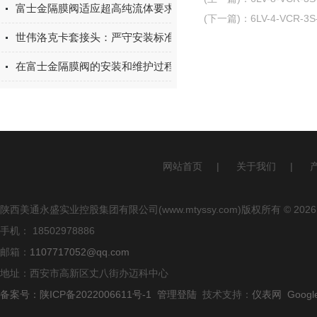
富士金隔膜阀适应超高纯流体要求行业
(下一篇)
：
6LV-4-VCR
世伟洛克卡套接头：严守安装标准，筑牢密封防线
在富士金隔膜阀的安装和维护过程中，要注意以下事项
网站首页
|
关于我们
|
陕西美通永盛实业控股集团有限公司(www.mtyssy.com)版权所有 © 2026
手机： 18502978886
邮箱：
1107717052@qq.com
地址：西安市高新区丈八街办迈科中心
备案号：陕ICP备2022006611号-1
管理登陆
技术支持：
仪表网
Googl