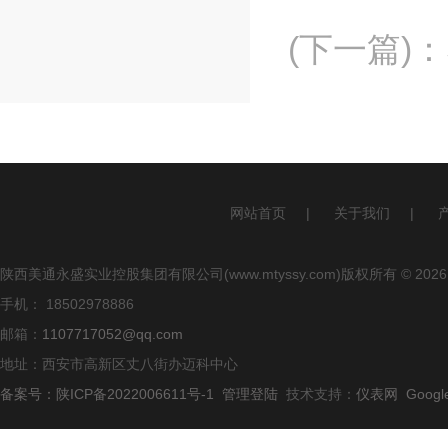
(下一篇)
：
网站首页
|
关于我们
|
陕西美通永盛实业控股集团有限公司(www.mtyssy.com)版权所有 © 2026
手机： 18502978886
邮箱：
1107717052@qq.com
地址：西安市高新区丈八街办迈科中心
备案号：陕ICP备2022006611号-1
管理登陆
技术支持：
仪表网
Googl