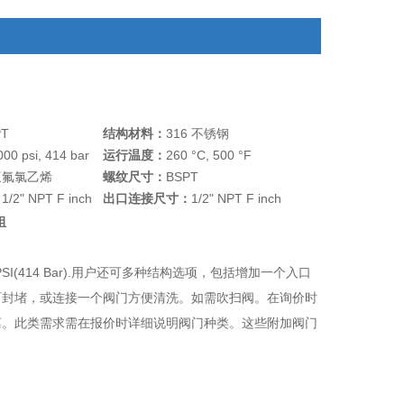
PT
结构材料：
316 不锈钢
000 psi, 414 bar
运行温度：
260 °C, 500 °F
三氟氯乙烯
螺纹尺寸：
BSPT
：
1/2" NPT F inch
出口连接尺寸：
1/2" NPT F inch
组
I(414 Bar).用户还可多种结构选项，包括增加一个入口
可封堵，或连接一个阀门方便清洗。如需吹扫阀。在询价时
离。此类需求需在报价时详细说明阀门种类。这些附加阀门