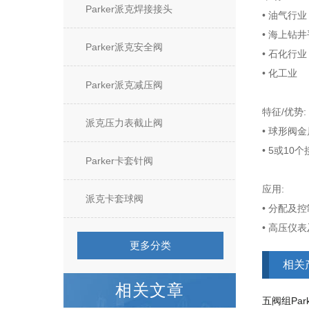
Parker派克焊接接头
• 油气行业
• 海上钻
Parker派克安全阀
• 石化行业
• 化工业
Parker派克减压阀
特征/优势:
派克压力表截止阀
• 球形阀
• 5或10
Parker卡套针阀
应用:
派克卡套球阀
• 分配及
• 高压仪
更多分类
相关
相关文章
五阀组Par