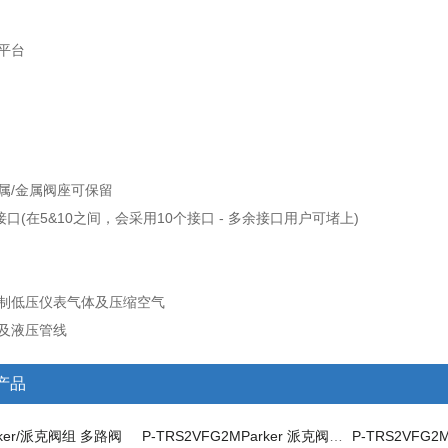
井平台
金属/金属阀座可保留
个接口(在5&10之间，会采用10个接口 - 多余接口用户可堵上)
控制低压仪表气体及压缩空气
表及液压管线
产品
ker/派克阀组 多路阀
P-TRS2VFG2MParker 派克阀组 多路阀