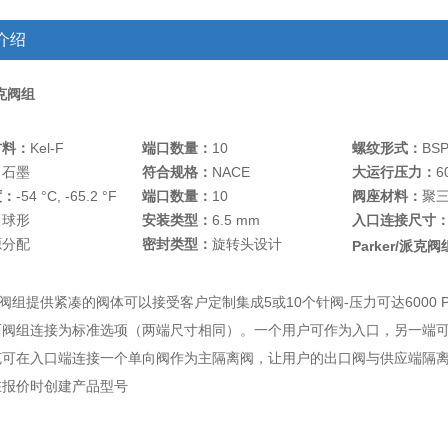
介绍
派克阀组
：
材料：
Kel-F
端口数量：
10
螺纹形式：
BS
：
石墨
符合规格：
NACE
大运行压力：
6
度：
-54 °C, -65.2 °F
端口数量：
10
阀座材料：
聚
：
球形
安装类型：
6.5 mm
入口连接尺寸
源分配
密封类型：
旋转头设计
Parker/派克阀
阀组提供紧凑的阀体可以接受客户定制集成5或10个针阀-压力可达6000 PS
两阀组连接为标准选项（两端尺寸相同）。一个用户可作为入口，另一端
克可在入口端连接一个单向阀作为主隔离阀，让用户的出口阀与供应端隔
在报价时创建产品型号