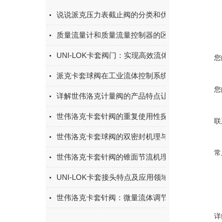
说说派克压力表截止阀的分类和优点
质量流量计和质量流量控制器的区别
UNI-LOK卡套阀门：实现高效流体控制的关键
您
派克卡套球阀在工业流体控制系统中的应用和优势
您
详解世伟洛克计量阀的产品特点让它用起来更方便
世伟洛克卡套针阀的重复使用性探究
联
世伟洛克卡套球阀的双密封机理与快切场景实践
常
世伟洛克卡套针阀的锥面节流机理与精密调节实践
UNI-LOK卡套接头特点及应用领域
世伟洛克卡套针阀：微量流体调节的精密控制专家
详