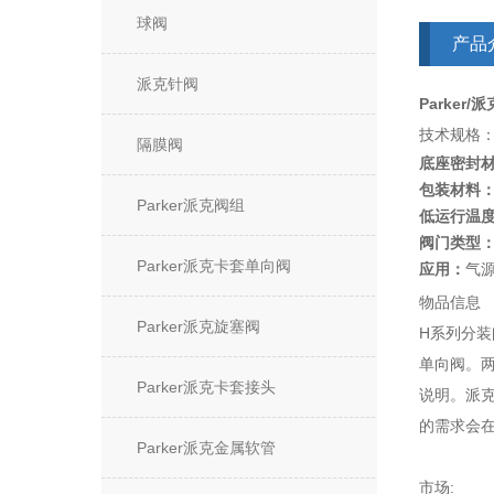
球阀
产品
派克针阀
Parker/
技术规格
隔膜阀
底座密封
包装材料
Parker派克阀组
低运行温
阀门类型
Parker派克卡套单向阀
应用：
气
物品信息
Parker派克旋塞阀
H系列分装
单向阀。
Parker派克卡套接头
说明。派
的需求会
Parker派克金属软管
市场: