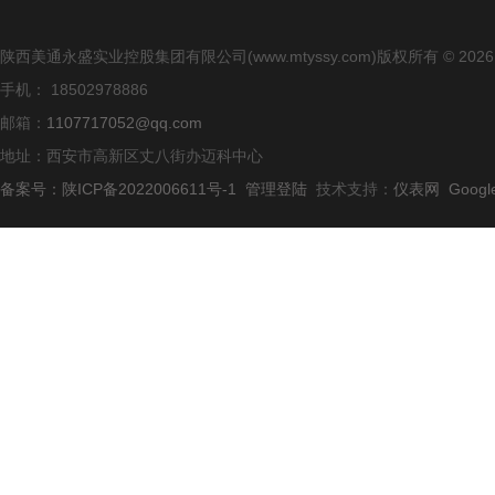
陕西美通永盛实业控股集团有限公司(www.mtyssy.com)版权所有 © 2026
手机： 18502978886
邮箱：
1107717052@qq.com
地址：西安市高新区丈八街办迈科中心
备案号：陕ICP备2022006611号-1
管理登陆
技术支持：
仪表网
Googl