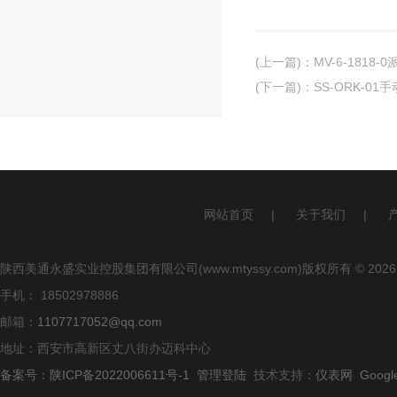
(上一篇)
：
MV-6-1818
(下一篇)
：
SS-ORK-0
网站首页
|
关于我们
|
陕西美通永盛实业控股集团有限公司(www.mtyssy.com)版权所有 © 2026
手机： 18502978886
邮箱：
1107717052@qq.com
地址：西安市高新区丈八街办迈科中心
备案号：陕ICP备2022006611号-1
管理登陆
技术支持：
仪表网
Googl