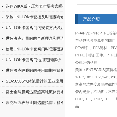
选购WlKA威卡压力表时要考虑哪些因素？
采购UNI-LOK卡套接头时需要考虑的因素有哪些？
产品介绍
UNI-LOK卡套阀门的安装方法及注意事项
PFA/PVDF/PP/PT
世伟洛克计量阀的全新理念和原理让我们用的更方便
产品包括各类氟类的阀门
PFA管件、PFA管材、P
使用UNI-LOK卡套阀门时需要遵循以下步骤
PTFE非标加工件、PTF
UNI-LOK卡套阀门适用范围解析
公司经销品牌：
美国：ENTEGRIS(英特格
世伟洛克隔膜阀的使用周期有多长
1/16”,1/8”,3/16”,1/
SLA5850S气体流量计的工业应用场景
超高的洁净度及耐酸碱性能
富士金隔膜阀适应超高纯流体要求行业
管内光滑，不结垢，不滞留
LCD、EL、PDP、T
派克压力表截止阀选型指南：精准隔离与测量，保障系统安全与效率
品