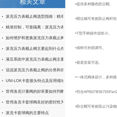
相关文章
•提供多种颜色防尘帽。
派克压力表截止阀选型指南：精准隔离与测量，保障系统安全与效率
•限位轴可有效防止阀杆
精准控制，可靠隔离：派克压力表截止阀，测量系统的安全保障与精度守护者
•T型手柄操作扭矩小。
如何维护和更换派克压力表截止阀的密封件？
•填料可外部调节。
派克压力表截止阀主要起到什么作用？
液压系统中派克压力表截止阀主要起到两个作用
•基底安装可选。
说说派克压力表截止阀的分类和优点
•一体式阀体设计，多种
UNI-LOK卡套接头特点及应用领域
世伟洛克计量阀的好坏要如何判断？
•符合API607BS6755
世伟洛克卡套球阀良好的密封性为它带来了很多
•防尘帽可有效阻止污染
派克卡套球阀的主要特点