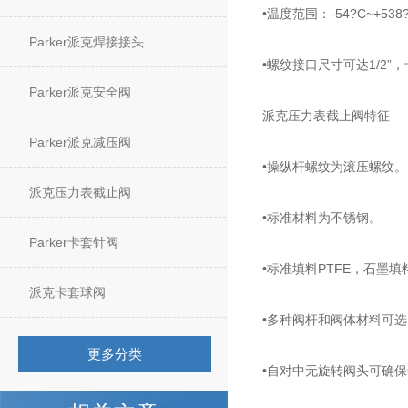
•温度范围：-54?C~+538?C
Parker派克焊接接头
•螺纹接口尺寸可达1/2”，卡
Parker派克安全阀
派克压力表截止阀特征
Parker派克减压阀
•操纵杆螺纹为滚压螺纹。
派克压力表截止阀
•标准材料为不锈钢。
Parker卡套针阀
•标准填料PTFE，石墨填
派克卡套球阀
•多种阀杆和阀体材料可选
更多分类
•自对中无旋转阀头可确