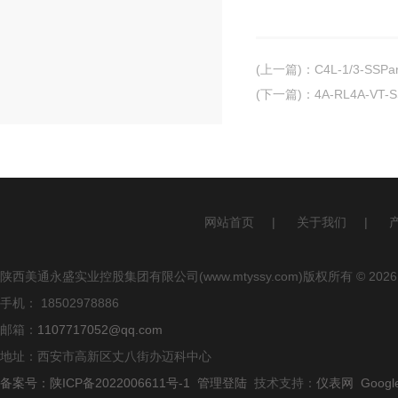
(上一篇)
：
C4L-1/3-SS
(下一篇)
：
4A-RL4A-V
网站首页
|
关于我们
|
陕西美通永盛实业控股集团有限公司(www.mtyssy.com)版权所有 © 2026
手机： 18502978886
邮箱：
1107717052@qq.com
地址：西安市高新区丈八街办迈科中心
备案号：陕ICP备2022006611号-1
管理登陆
技术支持：
仪表网
Googl